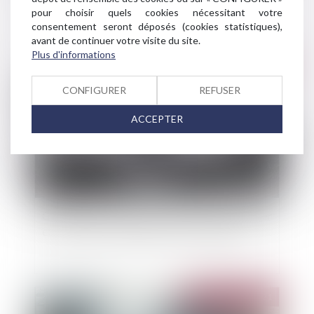
d'importants dégâts
pour choisir quels cookies nécessitant votre
consentement seront déposés (cookies statistiques),
avant de continuer votre visite du site.
Plus d'informations
Publié le :
25/01/2022
CONFIGURER
REFUSER
ACCEPTER
Catastrophes naturelles : la loi visant à simplifier
et renforcer les indemnisations est publiée
Publié le :
28/12/2021