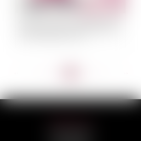
Assurance : d'ici 2050, le réchauffement global
contribuerait pour un tiers à l’augmentation des
sinistres climatiques en France
<<
<
...
21
22
23
24
25
26
27
...
>
>>
HILAIRE AVOCATS
CABINET PRINCIPAL
3, rue Darquier