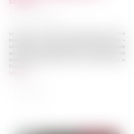
sinistrés
Publié le :
02/03/2022
Source :
www.20minutes.fr
Le ministre de l’Intérieur Gérald Darmanin a annoncé
mardi que le « fonds de secours d’extrême urgence »
serait mobilisé « à titre exceptionnel » pour venir en aide
aux sinistrés des tempêtes Eunice et Franklin ayant fait
d’importants dégâts dans le nord et le nord-ouest de la
France...
Lire la suite