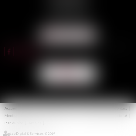
31000 TOULOUSE
Tél :
05 67 11 17 75
Port :
06 68 76 02 98
NOUS LOCALISER
NOUS
CONTACTER
Accueil
Équipe
Expertises
Actus
Honoraires
Contact
Mentions légales
Politique de cookies
Politique de confidentialité
Plan du site
Articles
Septeo Digital & Services © 2019