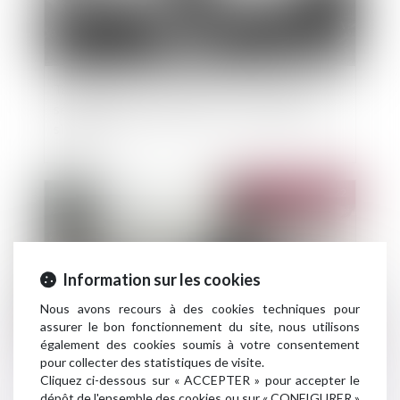
Tempêtes Eunice et Franklin : Le « fonds de
secours d’extrême urgence » mobilisé pour les
sinistrés
Publié le :
15/02/2022
Information sur les cookies
Nous avons recours à des cookies techniques pour
assurer le bon fonctionnement du site, nous utilisons
également des cookies soumis à votre consentement
pour collecter des statistiques de visite.
Cliquez ci-dessous sur « ACCEPTER » pour accepter le
Réunion : le cyclone Batsirai laisse derrière lui
dépôt de l'ensemble des cookies ou sur « CONFIGURER »