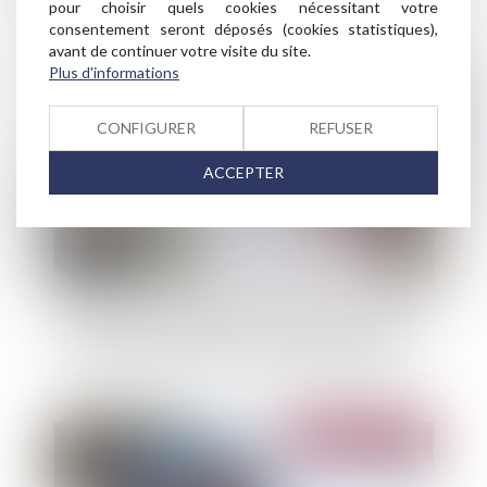
pouce évolue
pour choisir quels cookies nécessitant votre
consentement seront déposés (cookies statistiques),
avant de continuer votre visite du site.
Plus d'informations
Publié le :
30/10/2024
CONFIGURER
REFUSER
ACCEPTER
Travaux confiés ultérieurement au sous-traitant
partiellement cautionnés et opposabilité de la
cession de créances envers le maître d’ouvrage
Publié le :
23/10/2024