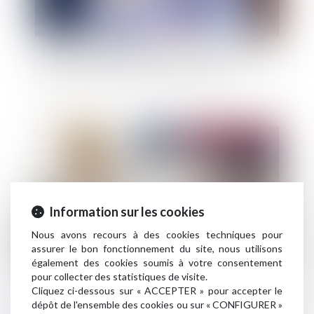
L'assureur peut verser une indemnité à l'acheteur
même en cas de réception avec réserves
Publié le :
08/11/2024
Information sur les cookies
Nous avons recours à des cookies techniques pour
assurer le bon fonctionnement du site, nous utilisons
également des cookies soumis à votre consentement
pour collecter des statistiques de visite.
Aides à la transition énergétique -Rénovation
Cliquez ci-dessous sur « ACCEPTER » pour accepter le
globale d’une copropriété : le dispositif Coup de
dépôt de l'ensemble des cookies ou sur « CONFIGURER »