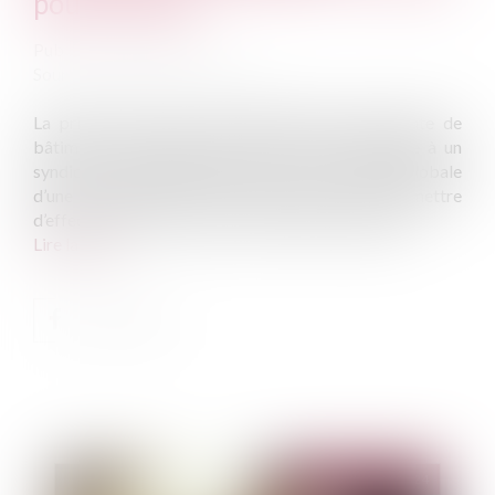
pouce évolue
Publié le :
08/11/2024
Source :
www.service-public.fr
La prime Coup de pouce Rénovation performante de
bâtiment résidentiel collectif peut être attribuée à un
syndicat de copropriétaires pour la rénovation globale
d’une copropriété. Cette rénovation doit permettre
d’effectuer un niveau élevé d'économies d'énergie...
Lire la suite
Publié le :
27/11/2024