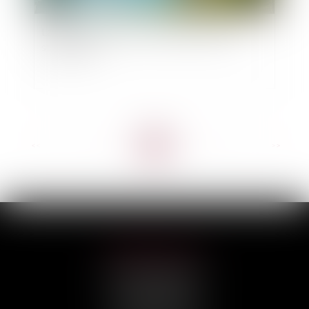
La construction neuve : données et études
statistiques
<<
<
...
3
4
5
6
7
8
9
...
>
>>
HILAIRE AVOCATS
CABINET PRINCIPAL
3, rue Darquier
31000 TOULOUSE