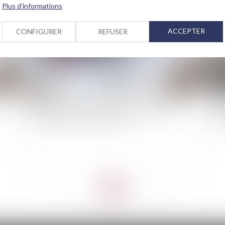
Plus d'informations
ACCEPTER
CONFIGURER
REFUSER
Bercy annonce deux mesures de soutien aux
Règ
entreprises de la construction
att
<<
<
...
5
6
7
8
9
10
11
...
>
>>