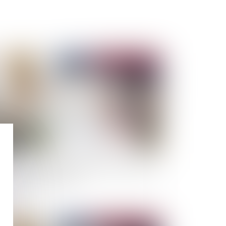
Publié le :
20/03/2024
 Gouvernement rétropédale face à un marché
 la rénovation en berne
Publié le :
07/02/2024