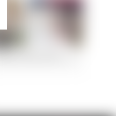
les de construction : les nouvelles
estations à fournir depuis le 1er janvier 2024