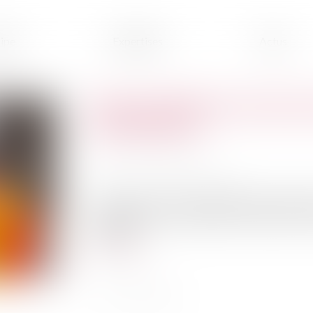
ipe
Expertises
Actus
Responsabilité du construct
jurisprudence
Publié le :
03/04/2024
Source :
www.actu-juridique.fr
Quelques mois après l’installation d’un insert 
cette dernière, occasionnant sa destruction ain
trouvant...
Lire la suite