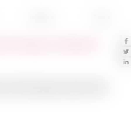
Honoraires
Contact
eur d’ouvrage : revirement de
dans la cheminée d’une maison, un incendie survient dans
si que celle de l’intégralité des meubles et effets s’y