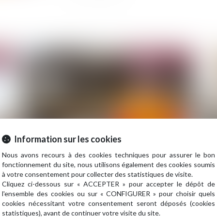
2024
Publié le :
03/04/2024
Information sur les cookies
Nous avons recours à des cookies techniques pour assurer le bon
Responsabilité du constructeur d’ouvrage :
Le
fonctionnement du site, nous utilisons également des cookies soumis
revirement de jurisprudence
de
à votre consentement pour collecter des statistiques de visite.
Cliquez ci-dessous sur « ACCEPTER » pour accepter le dépôt de
l'ensemble des cookies ou sur « CONFIGURER » pour choisir quels
cookies nécessitant votre consentement seront déposés (cookies
statistiques), avant de continuer votre visite du site.
2024
Publié le :
21/02/2024