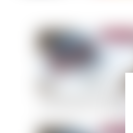
Publié le :
24/04/
Comment la garantie de bon fonctionnement
protège le propriétaire et la construction ?
Publié le :
06/03/