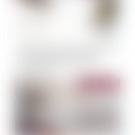
Les modalités de séquestre sont sans effet sur le
point de départ du délai de prescription de
l’action en récupération de l’indemnité
d’immobilisation
Publié le :
23/07/2024