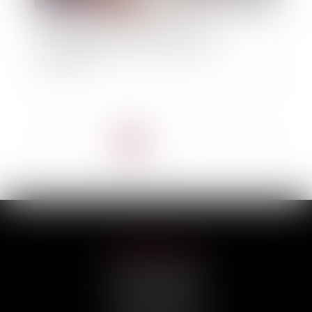
Location meublée touristique : des
rebondissements qui n’en finissent pas
d’étonner !
<<
<
1
2
3
4
5
6
7
...
>
>>
HILAIRE AVOCATS
CABINET PRINCIPAL
3, rue Darquier
31000 TOULOUSE