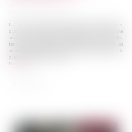
Publié le :
25/09/2024
Source :
www.lemag-juridique.com
La Cour de cassation a été saisie le 12 septembre dernier,
d’un litige concernant l’établissement en 1998 d’une
servitude conventionnelle de passage, où les parcelles,
tant celle sur laquelle la servitude était établie que celles
au profit desquelles elle bénéficiait, avaient fait l’objet de
plusieurs divisions pour vente...
Lire la suite
Publié le :
23/10/2024