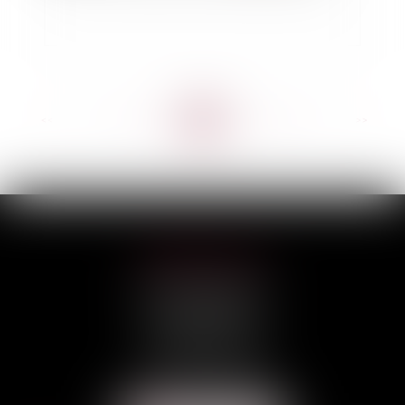
<<
<
...
37
38
39
40
41
42
43
...
>
>>
HILAIRE AVOCATS
CABINET PRINCIPAL
3, rue Darquier
31000 TOULOUSE
Tél :
05 67 11 17 75
Port :
06 68 76 02 98