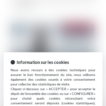
automobile ?
Publié le :
24/03/2020
Information sur les cookies
Nous avons recours à des cookies techniques pour
assurer le bon fonctionnement du site, nous utilisons
Quelles sont les mesures annoncées par la
également des cookies soumis à votre consentement
Fédération Française d'assurance ?
pour collecter des statistiques de visite.
Cliquez ci-dessous sur « ACCEPTER » pour accepter le
dépôt de l'ensemble des cookies ou sur « CONFIGURER »
pour choisir quels cookies nécessitant votre
consentement seront déposés (cookies statistiques),
Publié le :
17/03/2020