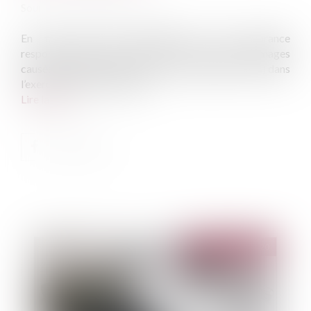
Source :
www.hyperassur.com
En tant que chef d’entreprise, votre assurance
responsabilité civile privée ne couvre pas les dommages
causés à autrui (clients, fournisseurs, employés, etc.) dans
l’exercice de votre activité...
Lire la suite
Publié le :
07/04/2020