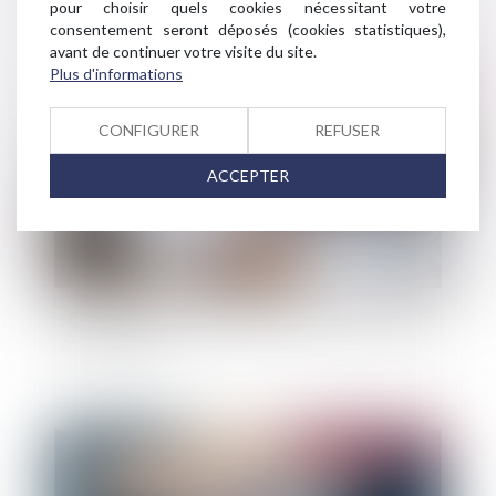
dans la durée
pour choisir quels cookies nécessitant votre
consentement seront déposés (cookies statistiques),
avant de continuer votre visite du site.
Plus d'informations
Publié le :
25/06/2024
CONFIGURER
REFUSER
ACCEPTER
Assurance-vie : Pas de refonte en vue de l’article
757 B du CGI
Publié le :
18/06/2024