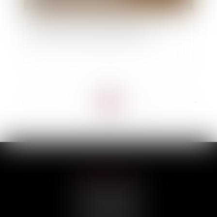
Assurance. Vacances à l’étranger : êtes-vous
assuré avec un véhicule de location ?
<<
<
...
6
7
8
9
10
11
12
...
>
>>
HILAIRE AVOCATS
CABINET PRINCIPAL
3, rue Darquier
31000 TOULOUSE