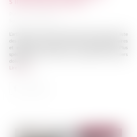
s’inscrit dans la durée
Publié le :
02/07/2024
Source :
www.aurep.com
L’article L522-5 du Code des assurances dresse une liste
des règles de conduites à destination des intermédiaires
et entreprises d’assurance ou de capitalisation. Plus
spécifiquement, avant toute souscription ces derniers
doivent...
Lire la suite
Publié le :
23/07/2024