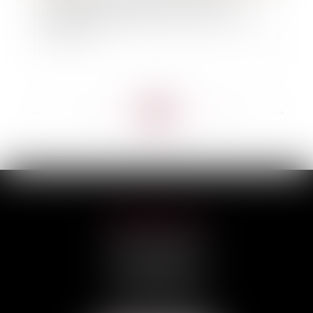
prescription biennale prévue par le Code des
assurances
<<
<
...
17
18
19
20
21
22
23
...
>
>>
HILAIRE AVOCATS
CABINET PRINCIPAL
3, rue Darquier
31000 TOULOUSE
Tél :
05 67 11 17 75
Port :
06 68 76 02 98