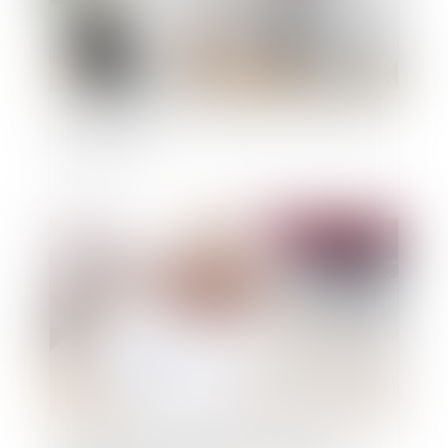
Risques cyber : l'ACPR demande la clarification
des garanties
Publié le :
11/10/2022
Le contrat de capitalisation échappe à la