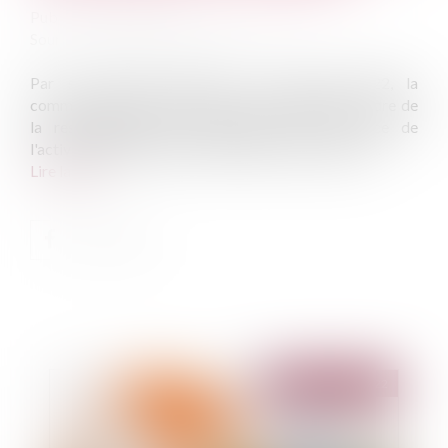
Publié le :
08/11/2022
Source :
www.editions-legislatives.fr
Par sa décision rendue le 17 octobre 2022, la
commission des sanctions de l'ACPR définit le cadre de
la responsabilité des dirigeants dans l'exercice de
l'activité de distributeurs de produits d'assurances...
Lire la suite
Publié le :
15/11/2022