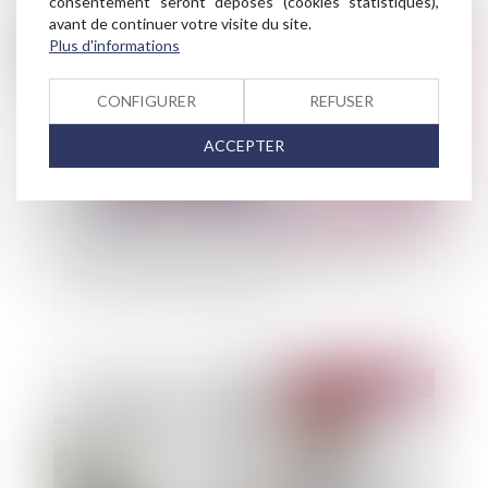
consentement seront déposés (cookies statistiques),
avant de continuer votre visite du site.
Publié le :
25/10/2022
Plus d'informations
CONFIGURER
REFUSER
ACCEPTER
En 2023, le Fonds calamité agricole devient le
Fonds de solidarité nationale
Publié le :
18/10/2022