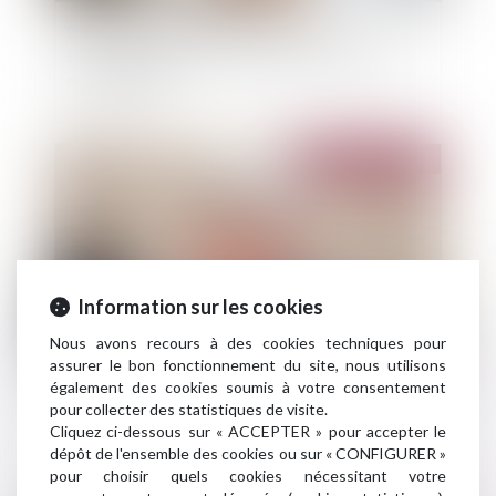
Courtier sanctionné par l'ACPR : une
sanction qui fixe le cadre de la responsabilité
des dirigeants
Publié le :
02/11/2022
Information sur les cookies
Nous avons recours à des cookies techniques pour
assurer le bon fonctionnement du site, nous utilisons
également des cookies soumis à votre consentement
L’assureur ne supporte pas les frais exposés par
pour collecter des statistiques de visite.
le maître de l’ouvrage dans une instance passée
Cliquez ci-dessous sur « ACCEPTER » pour accepter le
dépôt de l'ensemble des cookies ou sur « CONFIGURER »
pour choisir quels cookies nécessitant votre