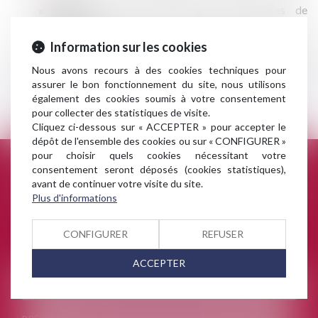
Diplômée de l’Institut d’Etudes Judiciaires de
TOULOUSE
Titulaire d’un Master 2 Droit privé, Contentieux et
Information sur les cookies
Arbitrage
Nous avons recours à des cookies techniques pour
Chargée de Travaux dirigés à TOULOUSE-
assurer le bon fonctionnement du site, nous utilisons
CAPITOLE
également des cookies soumis à votre consentement
pour collecter des statistiques de visite.
Cliquez ci-dessous sur « ACCEPTER » pour accepter le
dépôt de l'ensemble des cookies ou sur « CONFIGURER »
pour choisir quels cookies nécessitant votre
consentement seront déposés (cookies statistiques),
Contacter Jeanne LAUVERGNE
avant de continuer votre visite du site.
Plus d'informations
CONFIGURER
REFUSER
ACCEPTER
NOM