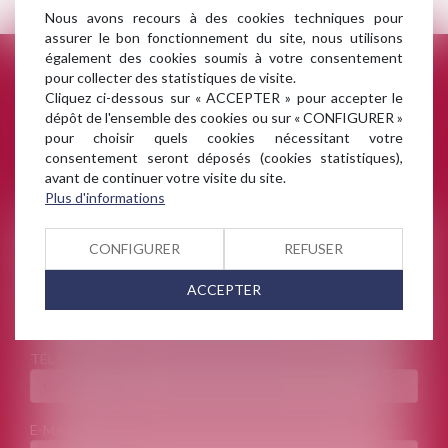
Nous avons recours à des cookies techniques pour
assurer le bon fonctionnement du site, nous utilisons
également des cookies soumis à votre consentement
pour collecter des statistiques de visite.
Contacter Cyrielle PUECH
Cliquez ci-dessous sur « ACCEPTER » pour accepter le
dépôt de l'ensemble des cookies ou sur « CONFIGURER »
pour choisir quels cookies nécessitant votre
consentement seront déposés (cookies statistiques),
avant de continuer votre visite du site.
Plus d'informations
NOM
CONFIGURER
REFUSER
PRÉNOM
ACCEPTER
TÉL
E-MAIL