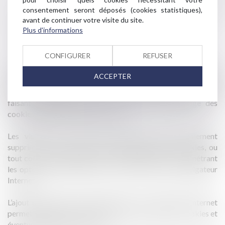
internet
consentement seront déposés (cookies statistiques),
avant de continuer votre visite du site.
Plus d'informations
Ces cookies expirent au bout d’un maximum de 13 mois.
3 – Paramétrage et consentement
CONFIGURER
REFUSER
Vous avez la possibilité d’accepter ou de refuser l’installation
ACCEPTER
de cookies soumis à votre consentement en cliquant sur
l’icône orange apparaissant en bas à gauche de notre site,
faisant apparaître la section dédiée au paramétrage des
cookies de notre bandeau cookies.
Les visiteurs de notre site Internet peuvent également
supprimer, à tout moment, l’enregistrement des cookies, ou
tout cookie déjà enregistré sur leur appareil, en paramétrant
les options de protection de la vie privée de leur navigateur
Internet.
L’ajout de modules complémentaires au navigateur Internet
permet également d’être informé de la présence de cookies et
éventuellement de les refuser.