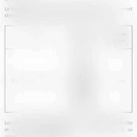
Le tableau ci-dessous liste les cookies de notre site Internet
strictement nécessaires à la fourniture d’un service :
Objectif
Durée de
Cookies
poursuivi
validité
Sert à
mémoriser
que
l’utilisateur
BandeauCookiesHide
12 mois
ne souhaite
plus voir le
bandeau
cookies
Les cookies strictement nécessaires à la navigation sur le site
et à son bon fonctionnement ne sont pas soumis au
consentement de l’Internaute.