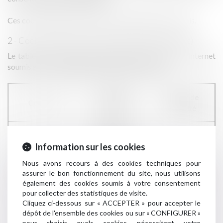
Ces cookies expirent au bout d’un maximum de 12 mois.
2 - Cookies soumis à consentement (statistiques)
Le tableau ci-dessous liste les cookies de notre site Internet
soumis au consentement préalable des visiteurs :
Objectif
Durée de
Cookies
poursuivi
validité
Suivre les
Google
statistiques de
Information sur les cookies
13 mois
Analytics
visites du site
Nous avons recours à des cookies techniques pour
internet
assurer le bon fonctionnement du site, nous utilisons
également des cookies soumis à votre consentement
pour collecter des statistiques de visite.
Suivre les
Cliquez ci-dessous sur « ACCEPTER » pour accepter le
statistiques de
Piwik
13 mois
dépôt de l'ensemble des cookies ou sur « CONFIGURER »
visites du site
pour choisir quels cookies nécessitant votre