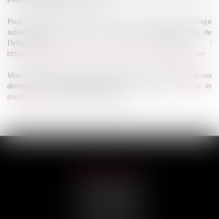
Pour en savoir plus, vous pouvez vous reporter à la page
suivante du site Internet de la Commission Nationale de
l’Informatique et des Libertés :
https://www.cnil.fr/fr/cookies-les-outils-pour-les-maitriser
Vous trouverez davantage d’informations sur le traitement de vos
données personnelles en allant dans la rubrique «
Politique de
confidentialité
», située en bas de page.
HILAIRE AVOCATS
CABINET PRINCIPAL
3, rue Darquier
31000 TOULOUSE
Tél :
05 67 11 17 75