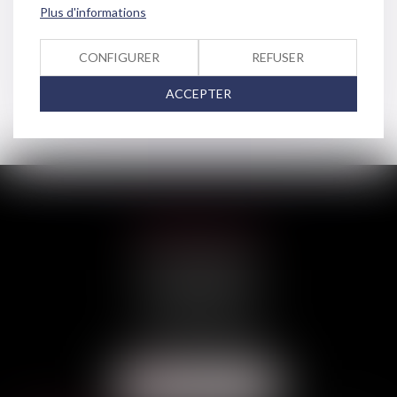
RÉPARATION DU
Plus d'informations
PRÉJUDICE
CORPOREL
CONFIGURER
REFUSER
ACCEPTER
HILAIRE AVOCATS
CABINET PRINCIPAL
3, rue Darquier
31000 TOULOUSE
Tél :
05 67 11 17 75
Port :
06 68 76 02 98
NOUS LOCALISER